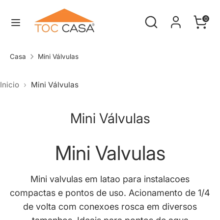
Pular
Procure
Procurar
Carrin
para
0
na
o
Procurar
Procure
nossa
conteúdo
na
Casa
Mini Válvulas
loja
nossa
loja
Inicio
Mini Válvulas
Mini Válvulas
Mini Valvulas
Mini valvulas em latao para instalacoes
compactas e pontos de uso. Acionamento de 1/4
de volta com conexoes rosca em diversos