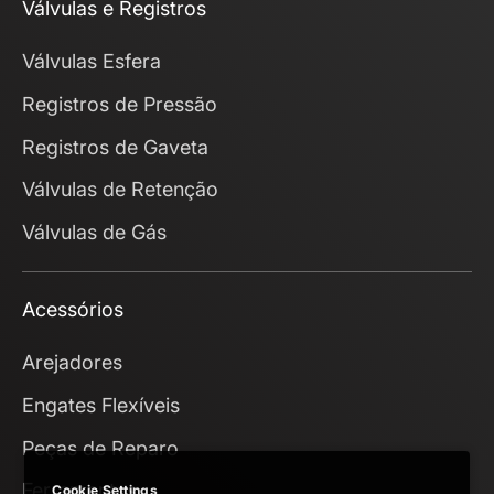
Válvulas e Registros
Válvulas Esfera
Registros de Pressão
Registros de Gaveta
Válvulas de Retenção
Válvulas de Gás
Acessórios
Arejadores
Engates Flexíveis
Peças de Reparo
Ferramentas
Cookie Settings