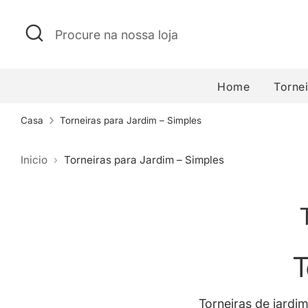
Pular
Procurar
Procure
para
na
o
nossa
conteúdo
loja
Home
Torne
Casa
Torneiras para Jardim – Simples
Inicio
Torneiras para Jardim – Simples
T
Torneiras de jardim