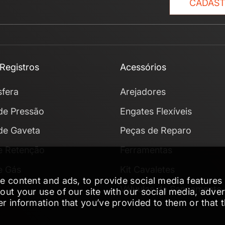
CADAS
 Registros
Acessórios
sfera
Arejadores
de Pressão
Engates Flexíveis
de Gaveta
Peças de Reparo
e Retenção
Ferramentas
e Gás
Kit Cavaletes
 content and ads, to provide social media features a
Válvulas de Saneamento
ut your use of our site with our social media, adver
r information that you’ve provided to them or that 