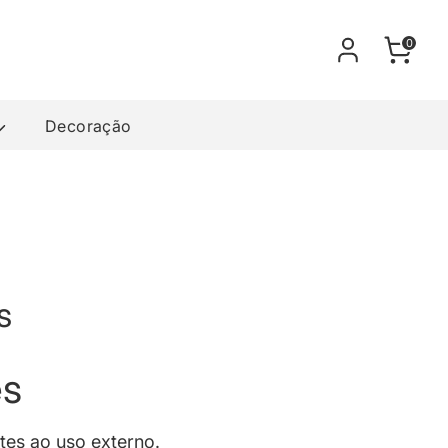
Carrinh
0
Decoração
s
es
ntes ao uso externo.