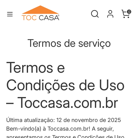
Pular
Procure
Procurar
Carrin
para
0
na
o
Procurar
Procure
nossa
conteúdo
na
loja
Termos de serviço
nossa
loja
Termos e
Condições de Uso
– Toccasa.com.br
Última atualização:
12 de novembro de 2025
Bem-vindo(a) à
Toccasa.com.br
! A seguir,
apresentamos os Termos e Condições de Uso