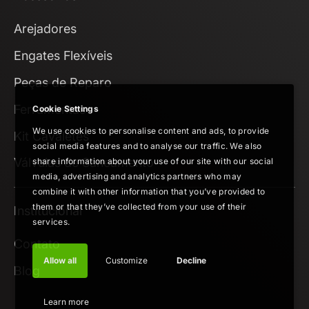
Arejadores
Engates Flexíveis
Peças de Reparo
Ferramentas
Cookie Settings
We use cookies to personalise content and ads, to provide
Kit Cavaletes
social media features and to analyse our traffic. We also
Válvulas de Saneamento
share information about your use of our site with our social
media, advertising and analytics partners who may
combine it with other information that you’ve provided to
them or that they’ve collected from your use of their
Institucional
services.
Contato
Allow all
Customize
Decline
Blog
Learn more