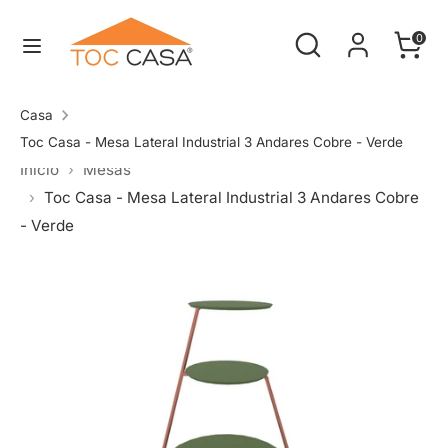
Pular
Procure
Procurar
Carrin
para
0
na
o
Procurar
Procure
nossa
conteúdo
na
Casa
loja
nossa
Toc Casa - Mesa Lateral Industrial 3 Andares Cobre - Verde
Inicio
Mesas
loja
Toc Casa - Mesa Lateral Industrial 3 Andares Cobre
- Verde