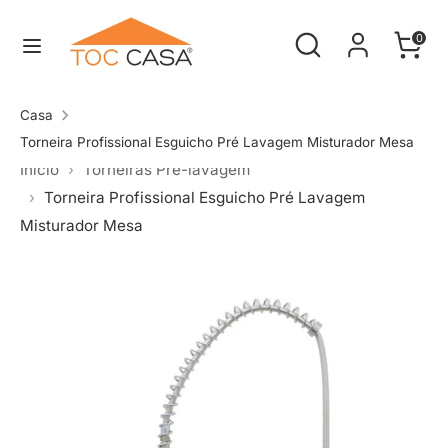
Pular
Procure
Procurar
Carrin
para
0
na
o
Procurar
Procure
nossa
conteúdo
na
Casa
loja
nossa
Torneira Profissional Esguicho Pré Lavagem Misturador Mesa
Inicio
Torneiras Pré-lavagem
loja
Torneira Profissional Esguicho Pré Lavagem
Misturador Mesa